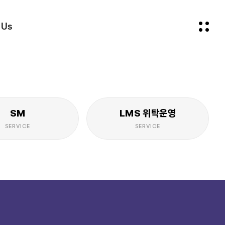
 Us
SM
LMS
위탁
운영
SERVICE
SERVICE