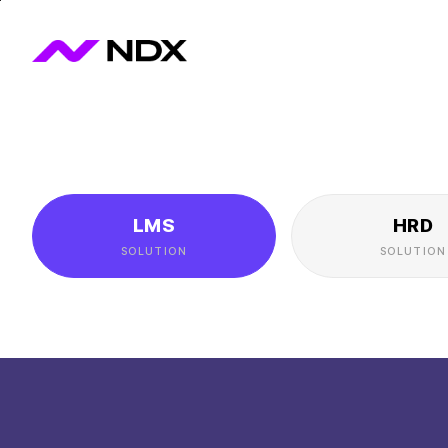
본
메
하
문
인
단
바
메
바
로
뉴
로
가
바
가
기
로
기
가
기
LMS
HRD
SOLUTION
SOLUTION