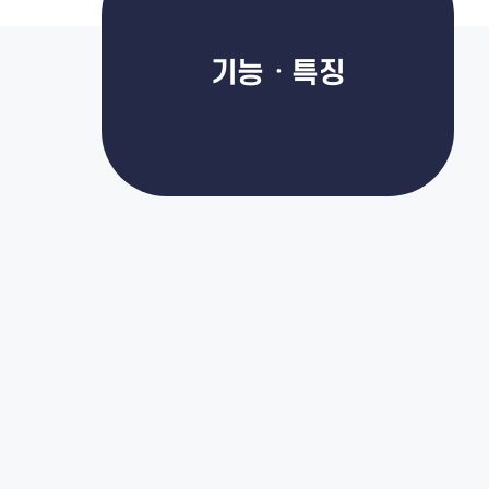
기능ㆍ특징